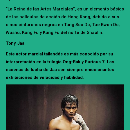
“La Reina de las Artes Marciales”, es un elemento básico
de las películas de acción de Hong Kong, debido a sus
cinco cinturones negros en Tang Soo Do, Tae Kwon Do,
Wushu, Kung Fu y Kung Fu del norte de Shaolin.
Tony Jaa
Este actor marcial tailandés es más conocido por su
interpretación en la trilogía Ong-Bak y Furious 7. Las
escenas de lucha de Jaa son siempre emocionantes
exhibiciones de velocidad y habilidad.