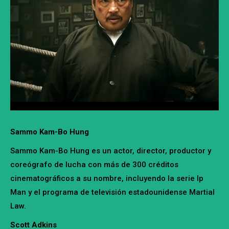
Sammo Kam-Bo Hung
Sammo Kam-Bo Hung es un actor, director, productor y
coreógrafo de lucha con más de 300 créditos
cinematográficos a su nombre, incluyendo la serie Ip
Man y el programa de televisión estadounidense Martial
Law.
Scott Adkins