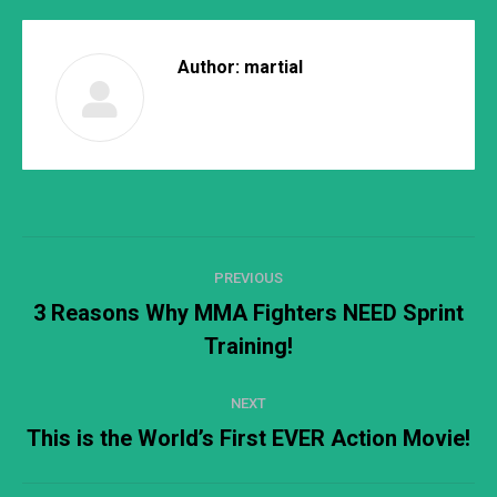
Author:
martial
Post
PREVIOUS
navigation
3 Reasons Why MMA Fighters NEED Sprint
Previous
Training!
post:
NEXT
This is the World’s First EVER Action Movie!
Next
post: