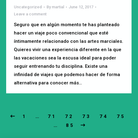
Uncategorized
By
martial
June 12, 2017
Leave a comment
Seguro que en algún momento te has planteado
hacer un viaje poco convencional que esté
íntimamente relacionado con las artes marciales.
Quieres vivir una experiencia diferente en la que
las vacaciones sea la escusa ideal para poder
seguir entrenando tu disciplina. Existe una
infinidad de viajes que podemos hacer de forma
alternativa para conocer más…
1
…
71
72
73
74
75
…
85