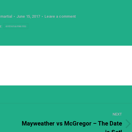
y
martial
June 15, 2017
Leave a comment
s:
entrenamiento
NEXT
Mayweather vs McGregor – The Date
Next