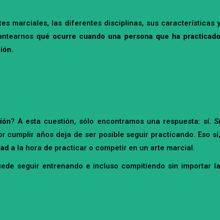
 marciales, las diferentes disciplinas, sus características 
lantearnos
qué ocurre cuando una persona que ha practicad
ción.
ción
? A esta cuestión, sólo encontramos una respuesta: sí. S
por cumplir años deja de ser posible seguir practicando. Eso sí
dad
a la hora de practicar o competir en un arte marcial.
uede seguir entrenando e incluso compitiendo sin importar l