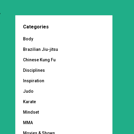
y
o
Categories
Body
Brazilian Jiu-jitsu
Chinese Kung Fu
Disciplines
i
Inspiration
,
Judo
a
Karate
Mindset
MMA
Movies & Shows