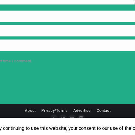
xt time I comment.
About
Privacy/Terms
Advertise
Contact
Facebook
Twitter
YouTube
Instagram
 continuing to use this website, your consent to our use of the 
© Copyright 2018 - Martial Tribes