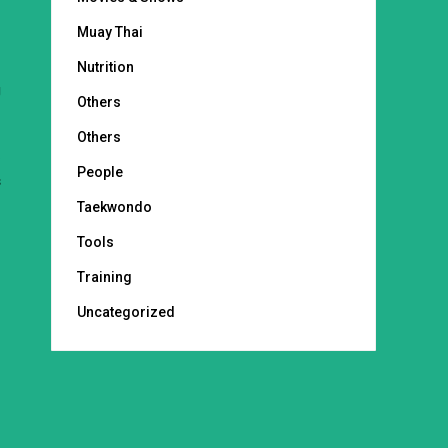
Muay Thai
e
Nutrition
g
Others
Others
a
People
s
Taekwondo
Tools
Training
Uncategorized