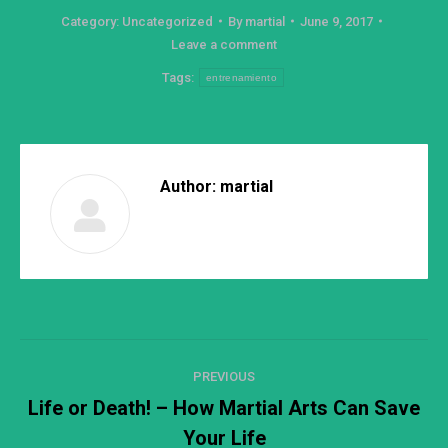
Category:
Uncategorized
By
martial
June 9, 2017
Leave a comment
Tags:
entrenamiento
Author:
martial
Post
PREVIOUS
navigation
Life or Death! – How Martial Arts Can Save
Previous
Your Life