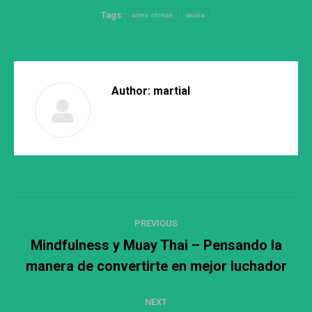
Tags:
artes chinas
wuxia
Author:
martial
Post
PREVIOUS
navigation
Mindfulness y Muay Thai – Pensando la
Previous
manera de convertirte en mejor luchador
post:
NEXT