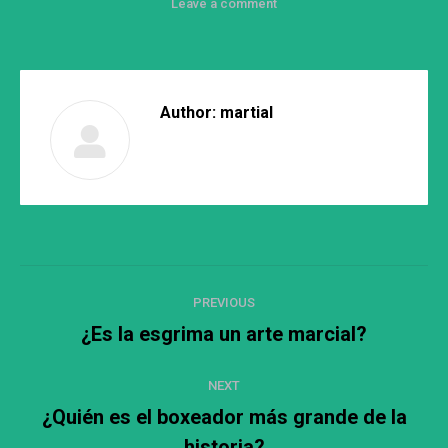
Leave a comment
Author:
martial
Post
PREVIOUS
navigation
¿Es la esgrima un arte marcial?
Previous
post:
NEXT
¿Quién es el boxeador más grande de la
Next
historia?