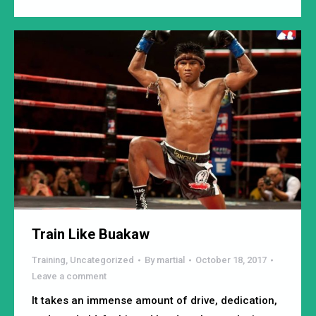
Train Like Buakaw
Training
,
Uncategorized
By
martial
October 18, 2017
Leave a comment
It takes an immense amount of drive, dedication,